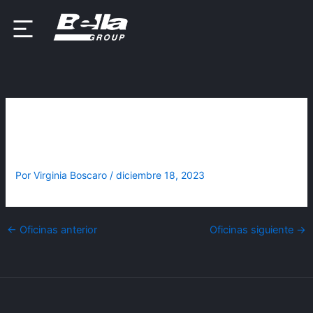
Ir
al
contenido
Flagship Power Zone Río
Grande
Por
Virginia Boscaro
/
diciembre 18, 2023
←
Oficinas anterior
Oficinas siguiente
→