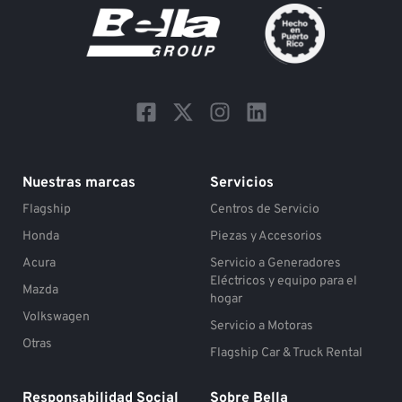
F
X
I
L
a
-
n
i
c
t
s
n
e
w
t
k
Nuestras marcas
Servicios
b
i
a
e
Flagship
Centros de Servicio
o
t
g
d
o
t
r
i
Honda
Piezas y Accesorios
k
e
a
n
Acura
Servicio a Generadores
-
r
m
Eléctricos y equipo para el
Mazda
s
hogar
Volkswagen
q
Servicio a Motoras
u
Otras
Flagship Car & Truck Rental
a
r
Responsabilidad Social
Sobre Bella