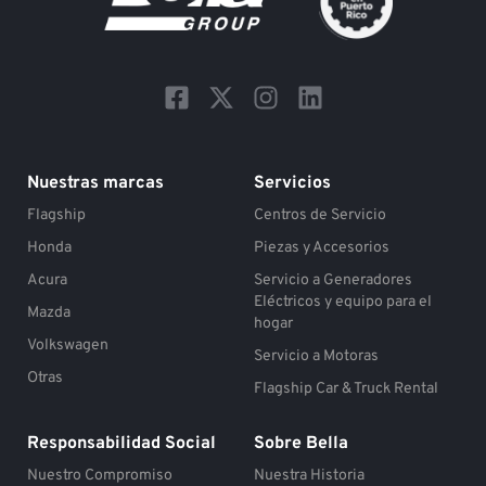
F
X
I
L
a
-
n
i
c
t
s
n
e
w
t
k
Nuestras marcas
Servicios
b
i
a
e
Flagship
Centros de Servicio
o
t
g
d
o
t
r
i
Honda
Piezas y Accesorios
k
e
a
n
Acura
Servicio a Generadores
-
r
m
Eléctricos y equipo para el
Mazda
s
hogar
Volkswagen
q
Servicio a Motoras
u
Otras
Flagship Car & Truck Rental
a
r
Responsabilidad Social
Sobre Bella
e
Nuestro Compromiso
Nuestra Historia