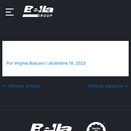
Ir
al
contenido
Flagship Power Zone Ponce
Por
Virginia Boscaro
/
diciembre 18, 2023
←
Oficinas anterior
Oficinas siguiente
→