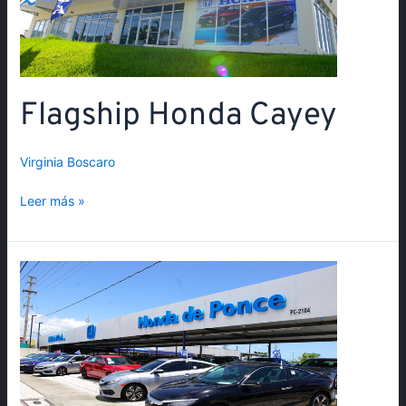
Flagship Honda Cayey
Virginia Boscaro
Leer más »
Flagship
Honda
Ponce